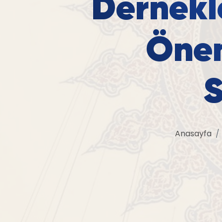
Dernekle
Önem
S
Anasayfa