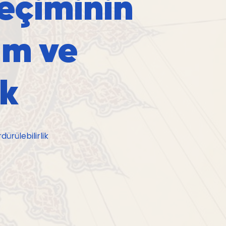
Seçiminin
im ve
ik
ürülebilirlik